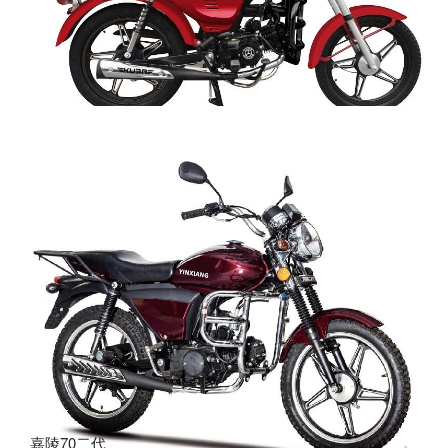
嘉陵70三代
通路车
嘉陵70二代