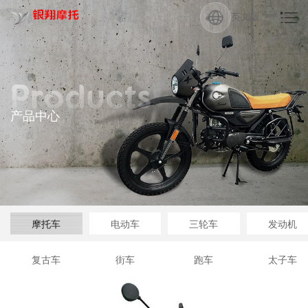
英文版
Products
产品中心
摩托车
电动车
三轮车
发动机
复古车
街车
跑车
太子车