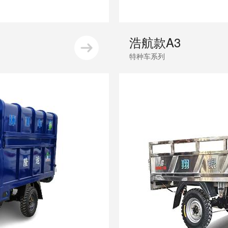
浩航款A3
特种车系列